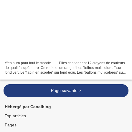
Y'en aura pour tout le monde ....... Elles contiennent 12 crayons de couleurs
de qualité supérieure. On roule et on range ! Les "lettres multicolores" sur
fond vert. Le "lapin en scooter" sur fond écru. Les "ballons multicolores" sur
fond bleu ciel. Les...
Page suivante >
Hébergé par Canalblog
Top articles
Pages