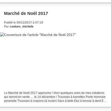
alimenter ma boutique :...
Marché de Noël 2017
Publié le 09/12/2017 à 07:18
Par
couture_michele
Le Marché de Noël 2017 approche ! Voici quelques unes de mes créations
qui seront en vente .... le 14 décembre ! Trousses à barrettes Porte monnaie
pyramide Trousses à crayons (à rouler) Sacs à tarte Etui à brosse à dent Etui
à lunettes Protège carnet...