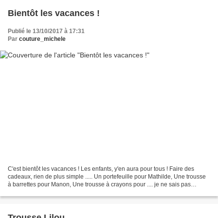
Bientôt les vacances !
Publié le 13/10/2017 à 17:31
Par
couture_michele
C'est bientôt les vacances ! Les enfants, y'en aura pour tous ! Faire des
cadeaux, rien de plus simple ..... Un portefeuille pour Mathilde, Une trousse
à barrettes pour Manon, Une trousse à crayons pour .... je ne sais pas
encore, mais je vais trouver...
Trousse Lilou